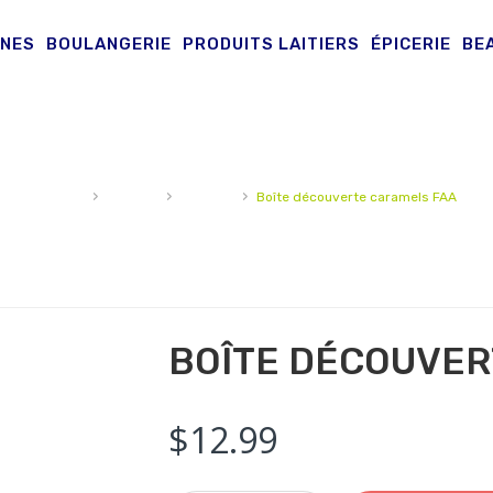
INES
BOULANGERIE
PRODUITS LAITIERS
ÉPICERIE
BE
›
›
›
Accueil
Épicerie
Caramel
Boîte découverte caramels FAA
BOÎTE DÉCOUVER
$
12.99