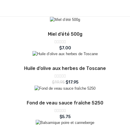
Miel d’été 500g
Note
$
7.00
sur
0
5
Huile d’olive aux herbes de Toscane
Note
$
19.95
$
17.95
sur
0
5
Fond de veau sauce fraîche 5250
Note
$
5.75
sur
0
5