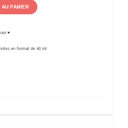
 AU PANIER
au! ♥️
orites en format de 40 ml.