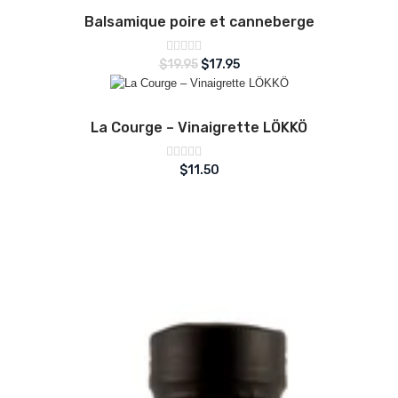
Balsamique poire et canneberge
Note
$
19.95
$
17.95
sur
0
5
La Courge – Vinaigrette LÖKKÖ
Note
$
11.50
sur
0
5