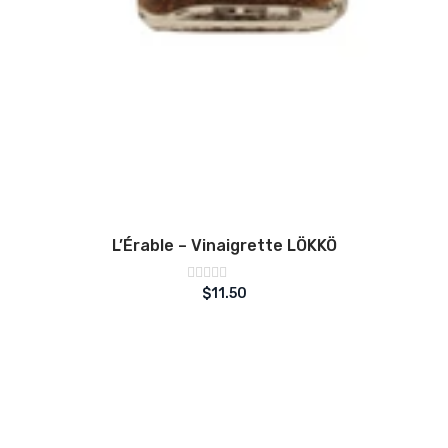
L’Érable – Vinaigrette LÖKKÖ
Note
$
11.50
sur
0
5