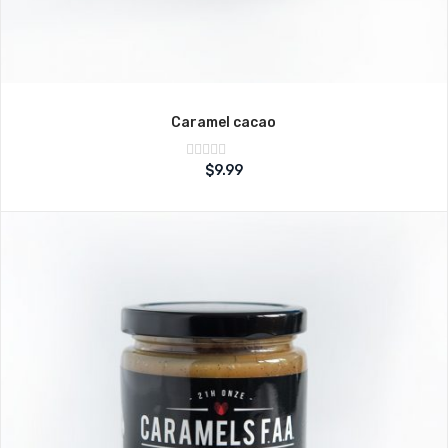
Caramel cacao
Note
$
9.99
sur
0
5