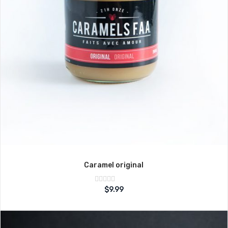
Caramel original
Note
$
9.99
sur
0
5