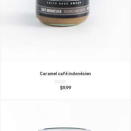
Caramel café indonésien
Note
$
9.99
sur
0
5