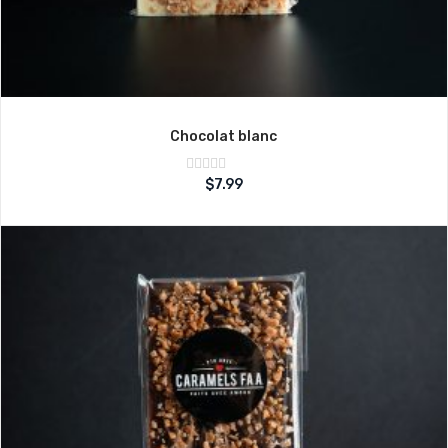
Chocolat blanc
Note
$
7.99
sur
0
5