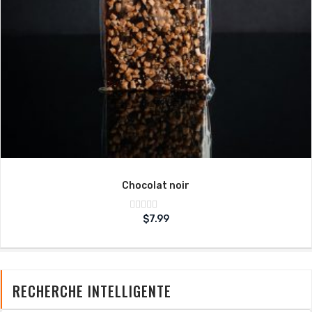
Chocolat noir
Note
$
7.99
sur
0
5
RECHERCHE INTELLIGENTE