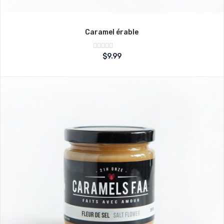
Caramel érable
Note
$
9.99
sur
0
5