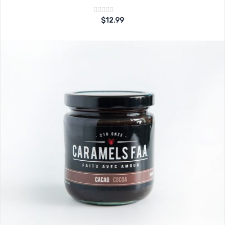
Note
$
12.99
sur
0
5