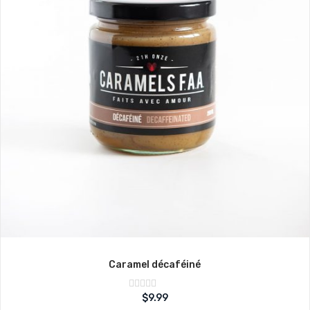
Caramel décaféiné
Note
$
9.99
sur
0