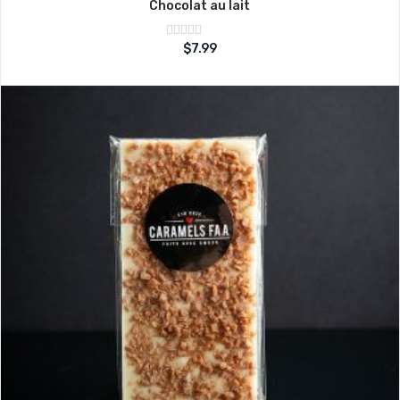
Chocolat au lait
Note
$
7.99
sur
0
5