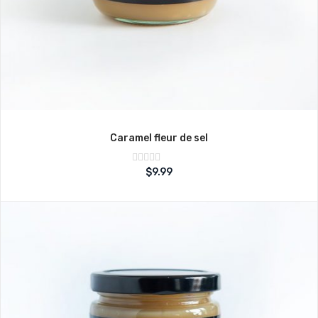
Caramel fleur de sel
Note
$
9.99
sur
0
5