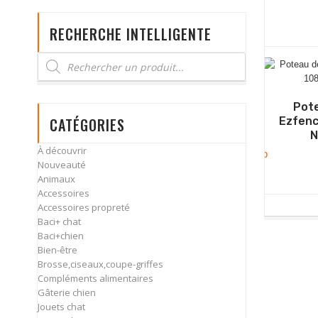
RECHERCHE INTELLIGENTE
Pote
CATÉGORIES
Ezfenc
N
À découvrir
0
Nouveauté
Animaux
Accessoires
Accessoires propreté
Baci+ chat
Baci+chien
Bien-être
Brosse,ciseaux,coupe-griffes
Compléments alimentaires
Gâterie chien
Jouets chat