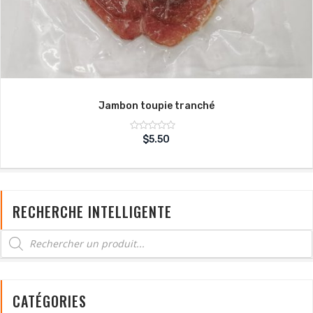
Jambon toupie tranché
Note
$
5.50
sur
0
5
RECHERCHE INTELLIGENTE
CATÉGORIES