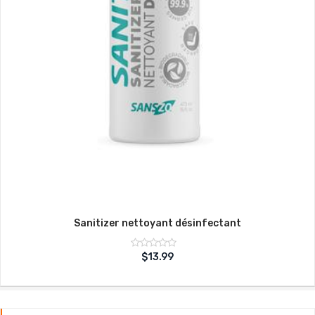
Sanitizer nettoyant désinfectant
Note
$
13.99
sur
0
5