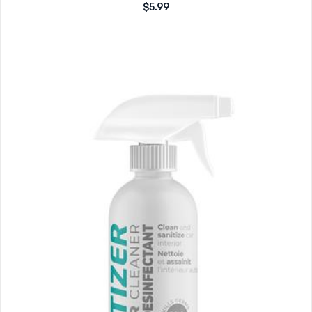
Note
$
5.99
sur
0
5