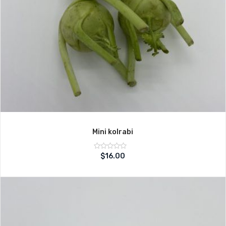
Mini kolrabi
Note
$
16.00
sur
0
5