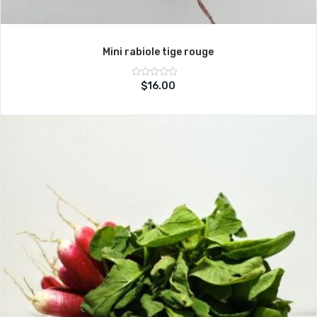
Mini rabiole tige rouge
Note
$
16.00
sur
0
5