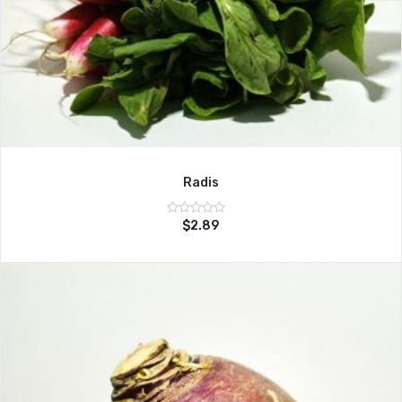
Radis
Note
$
2.89
sur
0
5