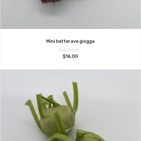
Mini betterave giogga
Note
$
16.00
sur
0
5