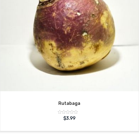
Rutabaga
Note
$
3.99
sur
0
5