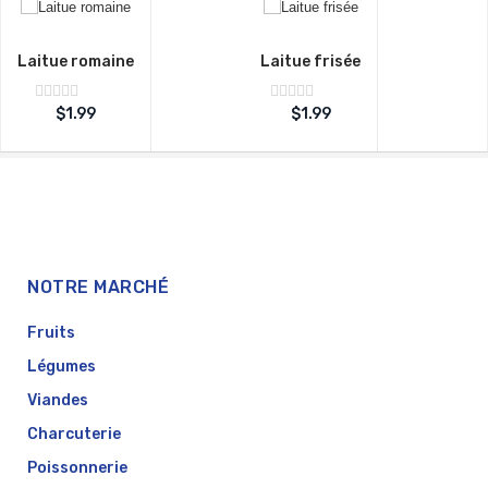
Laitue romaine
Laitue frisée
Note
Note
$
1.99
$
1.99
sur
sur
0
0
5
5
NOTRE MARCHÉ
Fruits
Légumes
Viandes
Charcuterie
Poissonnerie