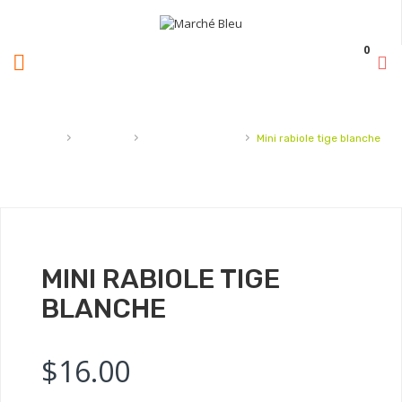
0
›
›
›
Accueil
Légumes
Légumes-racines
Mini rabiole tige blanche
MINI RABIOLE TIGE
BLANCHE
$
16.00