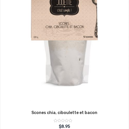
Scones chia, ciboulette et bacon
Note
$
8.95