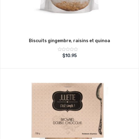
Biscuits gingembre, raisins et quinoa
Note
$
10.95
sur
0
5