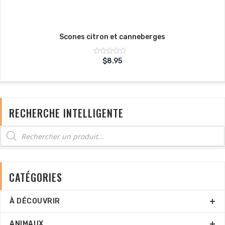
Scones citron et canneberges
Note
$
8.95
sur
0
5
RECHERCHE INTELLIGENTE
CATÉGORIES
À DÉCOUVRIR
ANIMAUX