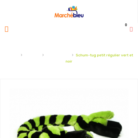
0
›
›
›
Accueil
Animaux
Jouets chien
Schum-tug petit régulier vert et
noir