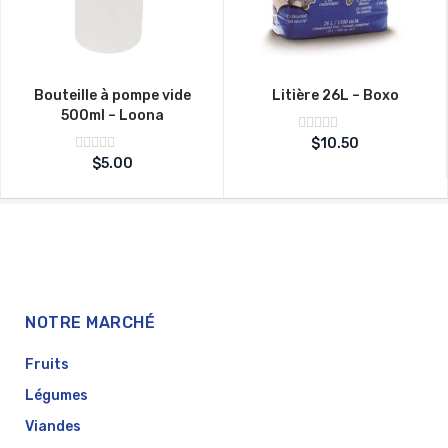
Bouteille à pompe vide
Litière 26L – Boxo
500ml – Loona
Note
$
10.50
sur
0
Note
$
5.00
5
sur
0
5
NOTRE MARCHÉ
Fruits
Légumes
Viandes