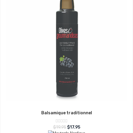
Balsamique traditionnel
Note
$
19.95
$
17.95
sur
0