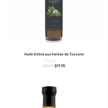
Huile d’olive aux herbes de Toscane
Note
$
19.95
$
17.95
sur
0
5