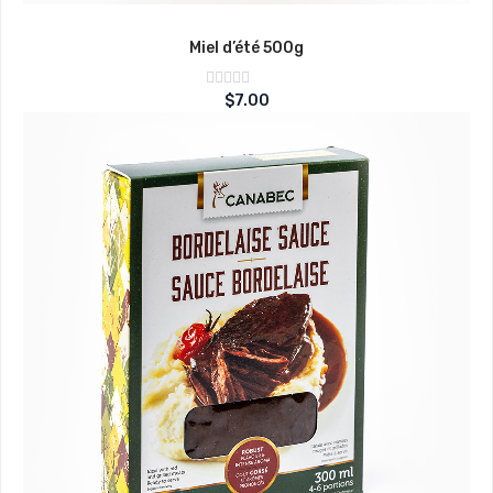
Miel d’été 500g
Note
$
7.00
sur
0
5