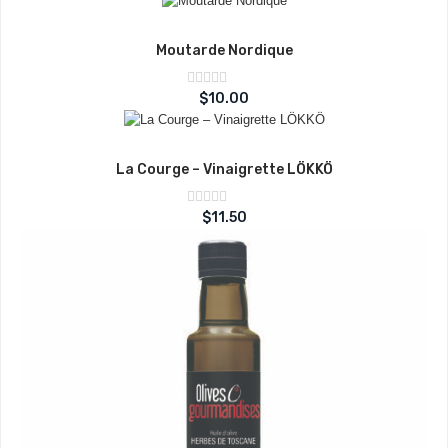
5
Moutarde Nordique
Note
$
10.00
sur
0
5
La Courge – Vinaigrette LÖKKÖ
Note
$
11.50
sur
0
5