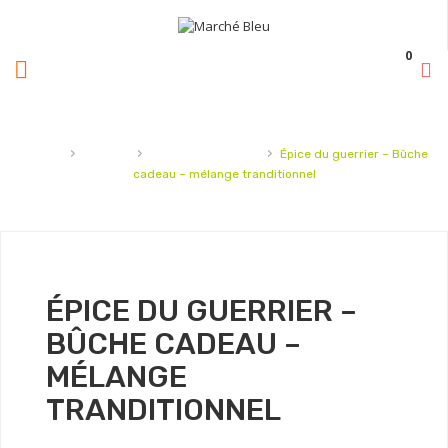
0
›
›
›
Accueil
Épicerie
sel,épices et sucre
Épice du guerrier – Bûche
cadeau – mélange tranditionnel
ÉPICE DU GUERRIER –
BÛCHE CADEAU –
MÉLANGE
TRANDITIONNEL