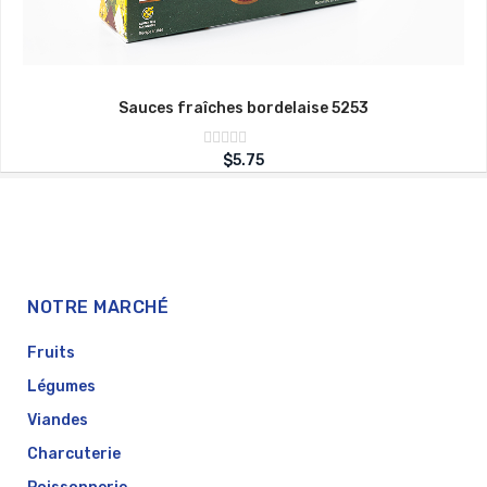
Sauces fraîches bordelaise 5253
Note
$
5.75
sur
0
5
NOTRE MARCHÉ
Fruits
Légumes
Viandes
Charcuterie