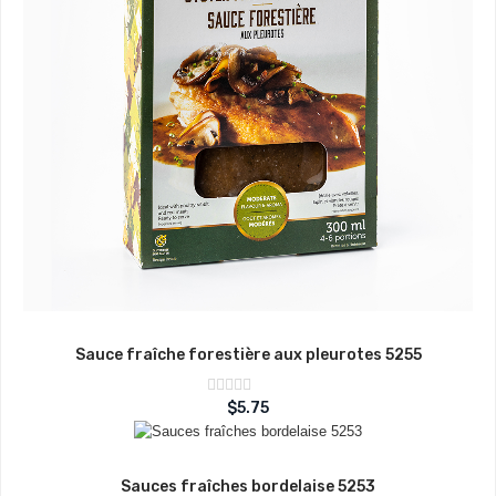
Sauce fraîche forestière aux pleurotes 5255
Note
$
5.75
sur
0
5
Sauces fraîches bordelaise 5253