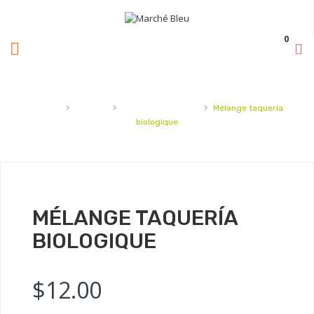
0
›
›
›
Accueil
Épicerie
sel,épices et sucre
Mélange taquería
biologique
MÉLANGE TAQUERÍA
BIOLOGIQUE
$
12.00