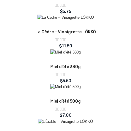
Note
$
5.75
sur
0
5
La Cèdre – Vinaigrette LÖKKÖ
Note
$
11.50
sur
0
5
Miel d’été 330g
Note
$
5.50
sur
0
5
Miel d’été 500g
Note
$
7.00
sur
0
5