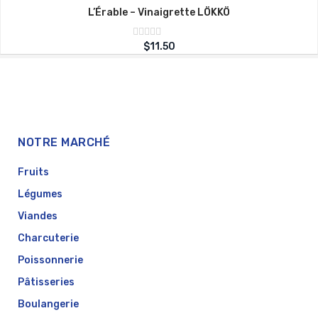
L’Érable – Vinaigrette LÖKKÖ
Note
$
11.50
sur
0
5
NOTRE MARCHÉ
Fruits
Légumes
Viandes
Charcuterie
Poissonnerie
Pâtisseries
Boulangerie