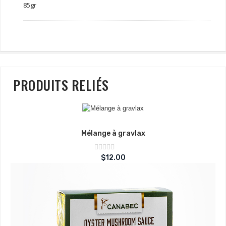
85gr
PRODUITS RELIÉS
Mélange à gravlax
Note
$
12.00
sur
0
5