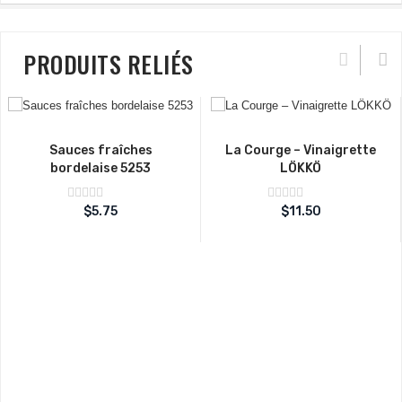
PRODUITS RELIÉS
Sauces fraîches
La Courge – Vinaigrette
bordelaise 5253
LÖKKÖ
Note
Note
$
5.75
$
11.50
sur
sur
0
0
5
5