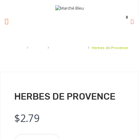
0
›
›
›
Accueil
Épicerie
sel,épices et sucre
Herbes de Provence
HERBES DE PROVENCE
$
2.79