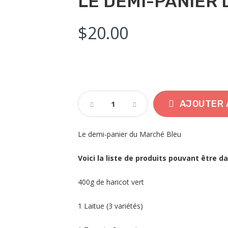
LE DEMI-PANIER
$
20.00
Le
AJOUTER 
Demi-
Panier
Du
Le demi-panier du Marché Bleu
Marché
Bleu
Voici la liste de produits pouvant être d
Quantity
400g de haricot vert
1 Laitue (3 variétés)