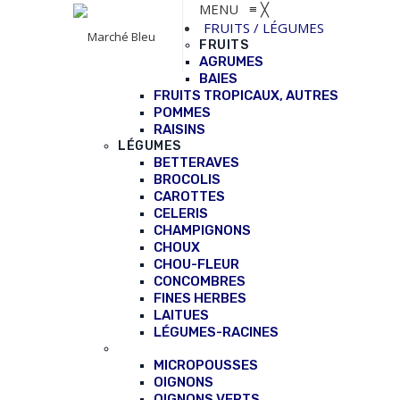
MENU
≡
╳
FRUITS / LÉGUMES
FRUITS
AGRUMES
BAIES
FRUITS TROPICAUX, AUTRES
POMMES
RAISINS
LÉGUMES
BETTERAVES
BROCOLIS
CAROTTES
CELERIS
CHAMPIGNONS
CHOUX
CHOU-FLEUR
CONCOMBRES
FINES HERBES
LAITUES
LÉGUMES-RACINES
MICROPOUSSES
OIGNONS
OIGNONS VERTS