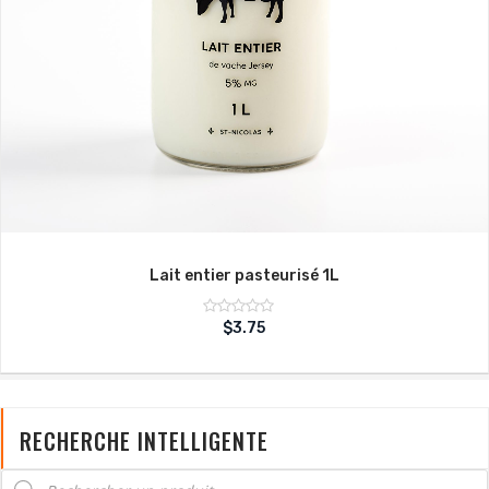
Lait entier pasteurisé 1L
Note
$
3.75
sur
0
5
RECHERCHE INTELLIGENTE