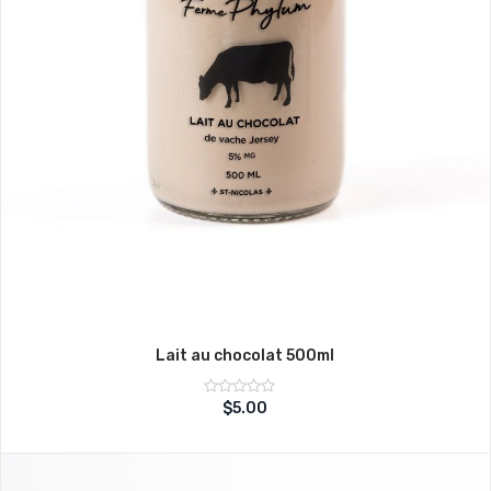
Lait au chocolat 500ml
Note
$
5.00
sur
0
5