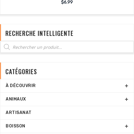
Note
$
6.99
sur
0
5
RECHERCHE INTELLIGENTE
CATÉGORIES
À DÉCOUVRIR
ANIMAUX
ARTISANAT
BOISSON