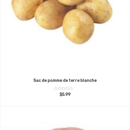
Sac de pomme de terre blanche
Note
$
5.99
sur
0
5