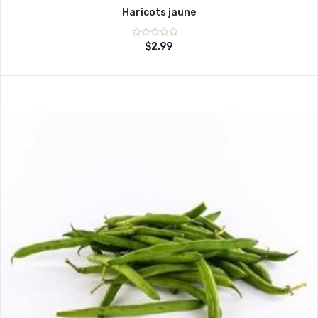
Haricots jaune
Note
$
2.99
sur
0
5