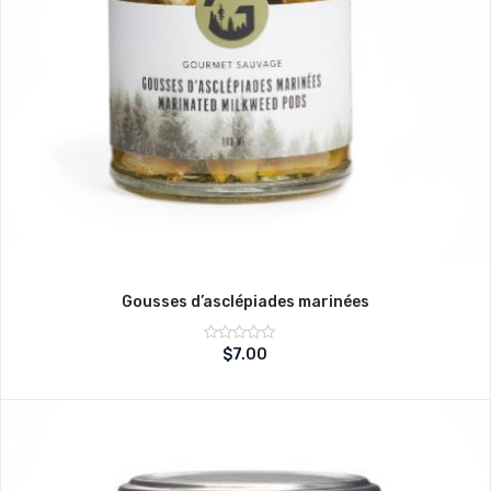
Gousses d’asclépiades marinées
Note
$
7.00
sur
0
5