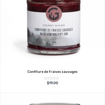
Confiture de fraises sauvages
Note
$
19.00
sur
0
5