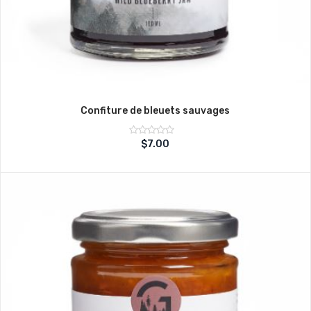
Confiture de bleuets sauvages
Note
$
7.00
sur
0
5