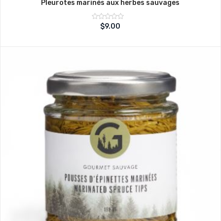
Pleurotes marinés aux herbes sauvages
Note
$
9.00
sur
0
5