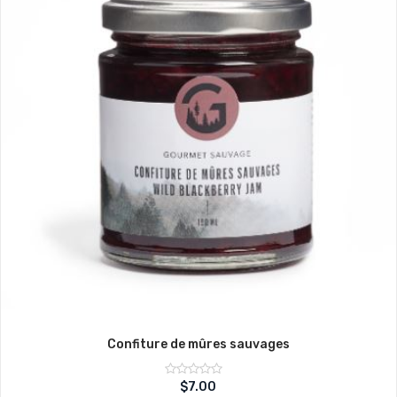
Confiture de mûres sauvages
Note
$
7.00
sur