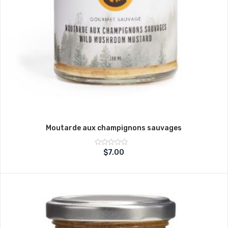
Moutarde aux champignons sauvages
Note
$
7.00
sur
0
5