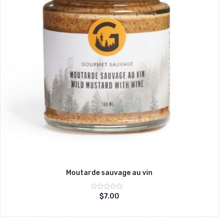
Moutarde sauvage au vin
Note
$
7.00
sur
0
5