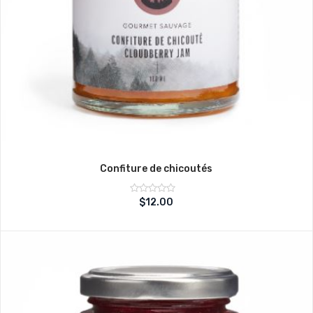
Confiture de chicoutés
Note
$
12.00
sur
0
5