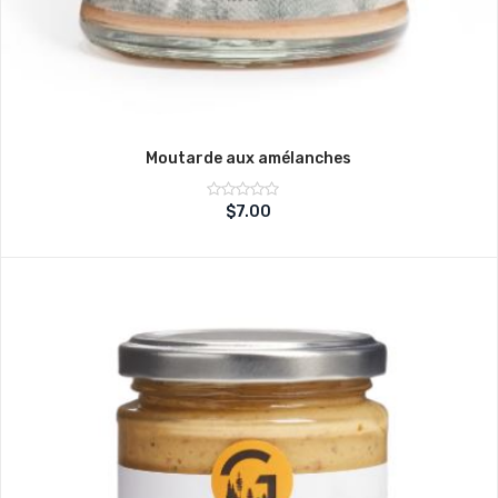
Moutarde aux amélanches
Note
$
7.00
sur
0
5