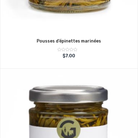
Pousses d’épinettes marinées
Note
$
7.00
sur
0
5