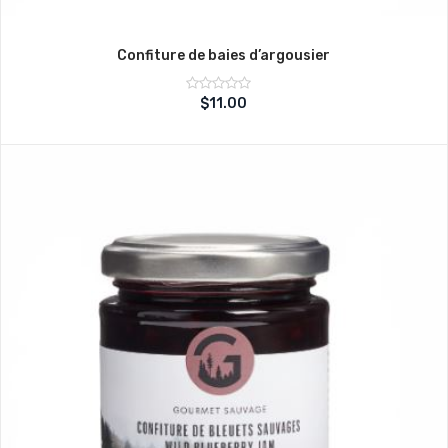
Confiture de baies d’argousier
Note
$
11.00
sur
0
5