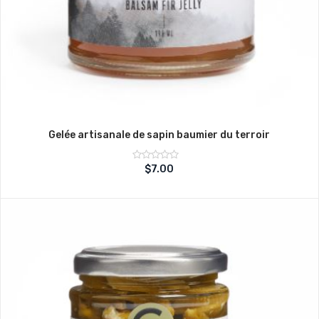
Gelée artisanale de sapin baumier du terroir
Note
$
7.00
sur
0
5