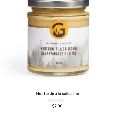
Moutarde à la salicorne
Note
$
7.00
sur
0
5