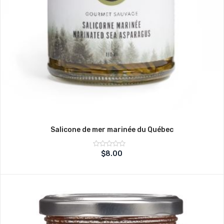
Salicone de mer marinée du Québec
Note
$
8.00
sur
0
5