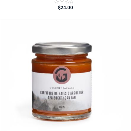
Note
$
24.00
sur
0
5