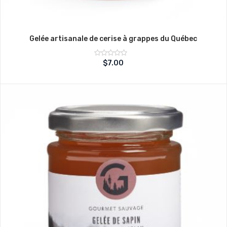
Gelée artisanale de cerise à grappes du Québec
Note
$
7.00
sur
0
5