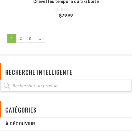
Crevettes tempura ou tiki boîte
Note
$
79.99
sur
0
5
1
2
3
→
RECHERCHE INTELLIGENTE
CATÉGORIES
À DÉCOUVRIR