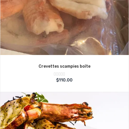
Crevettes scampies boîte
Note
$
110.00
sur
0
5