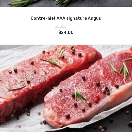
Contre-filet AAA signature Angus
Note
$
24.00
sur
0
5