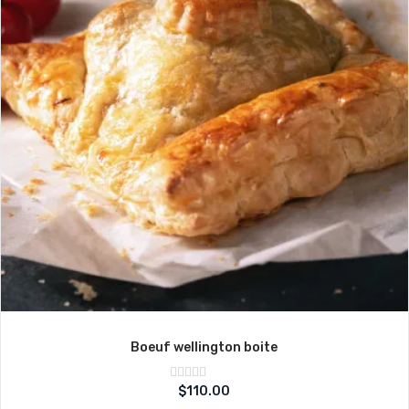
Boeuf wellington boite
Note
$
110.00
sur
0