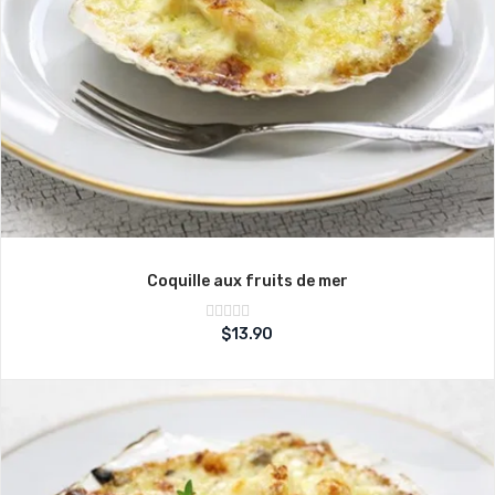
Coquille aux fruits de mer
Note
$
13.90
sur
0
5