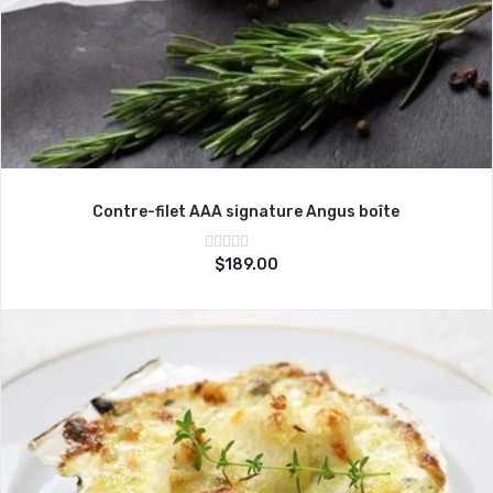
Contre-filet AAA signature Angus boîte
Note
$
189.00
sur
0
5