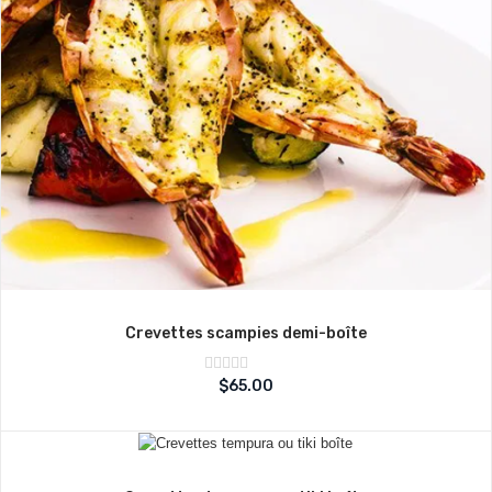
Crevettes scampies demi-boîte
Note
$
65.00
sur
0
5