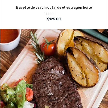
Bavette de veau moutarde et estragon boite
Note
$
125.00
sur
0
5