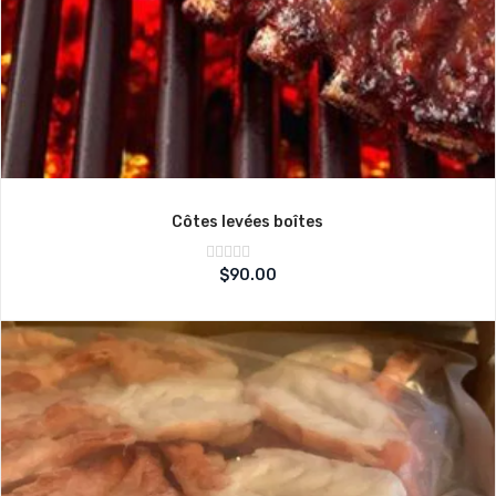
Côtes levées boîtes
Note
$
90.00
sur
0
5