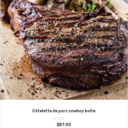
Côtelette de porc cowboy boîte
Note
$
87.00
sur
0