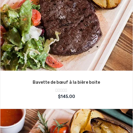
Bavette de bœuf à la bière boite
Note
$
145.00
sur
0
5