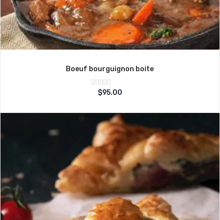
Boeuf bourguignon boite
Note
$
95.00
sur
0
5