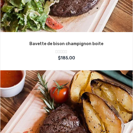
Bavette de bison champignon boite
Note
$
185.00
sur
0
5