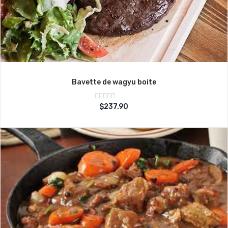
Bavette de wagyu boite
Note
$
237.90
sur
0
5