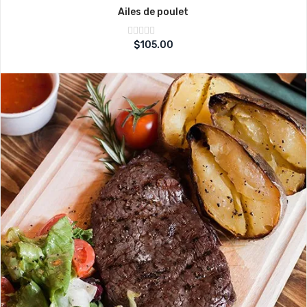
Ailes de poulet
Note
$
105.00
sur
0
5