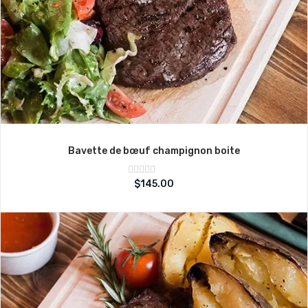
Bavette de bœuf champignon boite
Note
$
145.00
sur
0
5