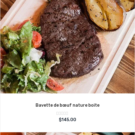
Bavette de bœuf nature boite
Note
$
145.00
sur
0
5