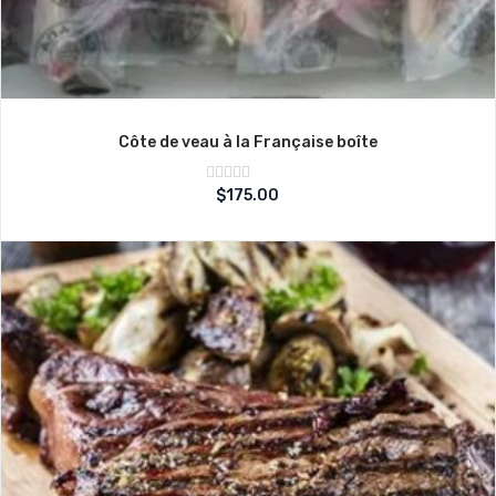
Côte de veau à la Française boîte
Note
$
175.00
sur
0
5