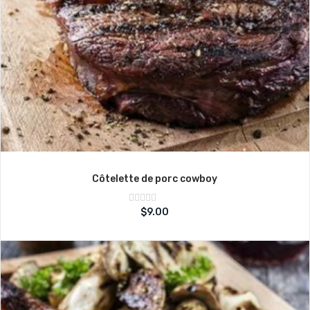
Côtelette de porc cowboy
Note
$
9.00
sur
0
5