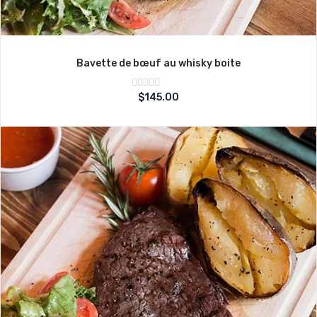
Bavette de bœuf au whisky boite
Note
$
145.00
sur
0
5