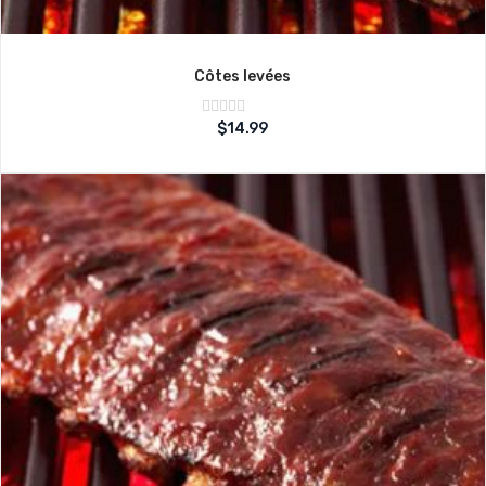
Côtes levées
Note
$
14.99
sur
0
5