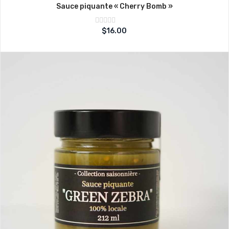
Sauce piquante « Cherry Bomb »
Note
$
16.00
sur
0
5