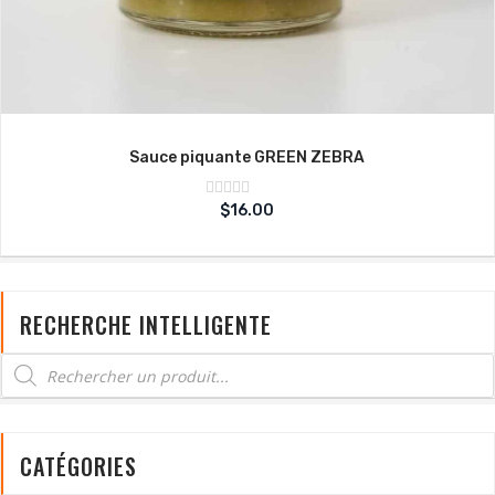
Sauce piquante GREEN ZEBRA
Note
$
16.00
sur
0
5
RECHERCHE INTELLIGENTE
CATÉGORIES