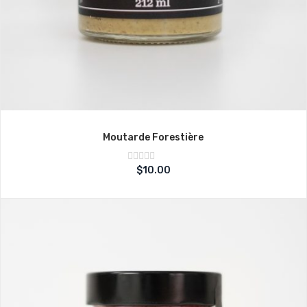
Moutarde Forestière
Note
$
10.00
sur
0
5