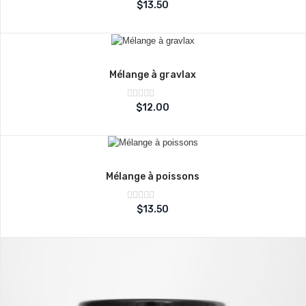
Note
$
13.50
sur
0
5
Mélange à gravlax
Note
$
12.00
sur
0
5
Mélange à poissons
Note
$
13.50
sur
0
5