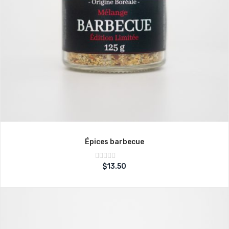
Épices barbecue
Note
$
13.50
sur
0
5