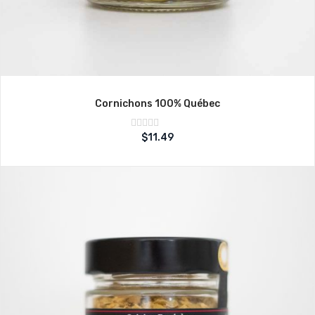
Cornichons 100% Québec
Note
$
11.49
sur
0
5