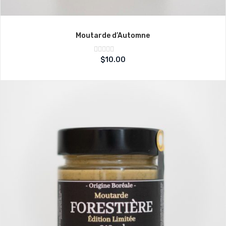
Moutarde d’Automne
Note
$
10.00
sur
0
5