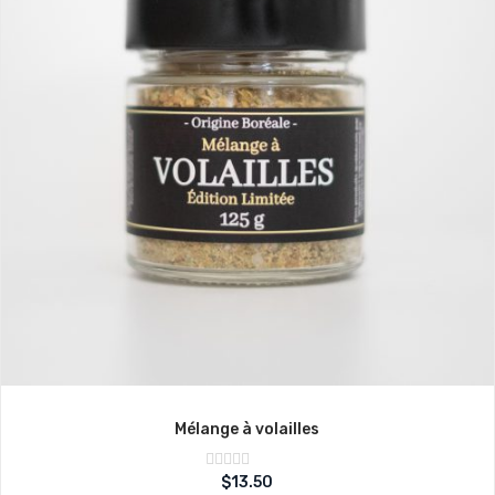
Mélange à volailles
Note
$
13.50
sur