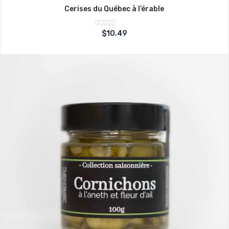
Cerises du Québec à l’érable
Note
$
10.49
sur
0
5