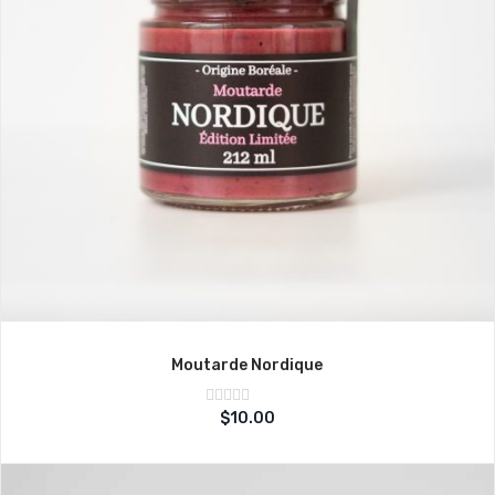
Moutarde Nordique
Note
$
10.00
sur
0
5